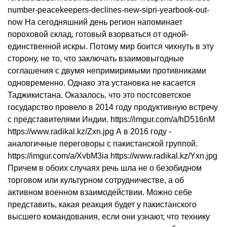
number-peacekeepers-declines-new-sipri-yearbook-out-
now На сегодняшний день регион напоминает
пороховой склад, готовый взорваться от одной-
единственной искры. Потому мир боится чихнуть в эту
сторону, не то, что заключать взаимовыгодные
соглашения с двумя непримиримыми противниками
одновременно. Однако эта установка не касается
Таджикистана. Оказалось, что это постсоветское
государство провело в 2014 году продуктивную встречу
с представителями Индии. https://imgur.com/a/hD516nM
https://www.radikal.kz/Zxn.jpg А в 2016 году -
аналогичные переговоры с пакистанской группой.
https://imgur.com/a/XvbM3ia https://www.radikal.kz/Yxn.jpg
Причем в обоих случаях речь шла не о безобидном
торговом или культурном сотрудничестве, а об
активном военном взаимодействии. Можно себе
представить, какая реакция будет у пакистанского
высшего командования, если они узнают, что технику