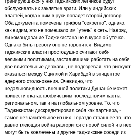
тренирующихся у них таджикских летчиков будут
обслуживать их заклятые враги. Или у индийских
властей, когда к ним в руки попадет второй договор.
Оба документа помечены грифом "секретно", однако,
как видим, это не помешало им "утечь" в сеть. Навряд
ли командование Таджикистана не в курсе об утечке.
Однако бить тревогу оно не торопится. Видимо,
таджикские власти простодушно считают себя
великими политиками, заставившими работать на себя
две влиятельные державы, не подозревая, что рискуют
оказаться между Сциллой и Харибдой в эпицентре
ядерного столкновения. Очевидно, что
недальновидность внешней политики Душанбе может
привести к катастрофическим последствиям как на
региональном, так и на глобальном уровне. То, что
Таджикистан дискредитировал себя как партнера, -
самое незначительное из них. Гораздо страшнее то, что
давно тлеющая война разгорится с новой силой и в нее
могут быть вовлечены и другие таджикские соседи из