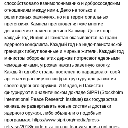
способствовало взаимопониманию и добрососедским
отношениям между ними. Дело не только в
религиозных различиях, но и в территориальных
претензиях. Камнем преткновения уже многие
десятилетия является регион Кашмир. До сих пор
каждый год Индия и Пакистан оказываются на грани
ядерного конфликта. Каждый год на индо-пакистанской
границах гибнут военные и мирные жители. Каждый год
министры обороны этих держав потрясают ядерными
чемоданчиками, угрожая нажать заветную кнопку.
Каждый год обе страны постепенно наращивают свой
арсенал и расширяют инфраструктуру для развития
своего ядерного оружия. И Индия, и Пакистан
фигурируют в аналитическом докладе SIPRI (Stockholm
International Peace Research Institute) как государства,
начавшие развертывать новые системы доставки
ядерного оружия, либо объявили о подобных
программах. https://www.sipri.org/media/press-
release/2018/modernization-nuclear-weapons-continues-