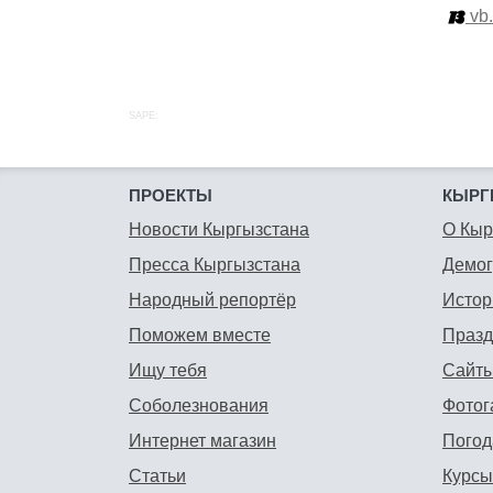
vb
SAPE:
ПРОЕКТЫ
КЫРГ
Новости Кыргызстана
О Кыр
Пресса Кыргызстана
Демо
Народный репортёр
Истор
Поможем вместе
Празд
Ищу тебя
Сайты
Соболезнования
Фотог
Интернет магазин
Погод
Статьи
Курсы