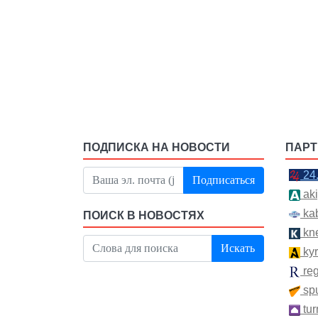
ПОДПИСКА НА НОВОСТИ
ПАР
24
Подписаться
aki
kab
ПОИСК В НОВОСТЯХ
kn
Искать
kyr
re
spu
tur