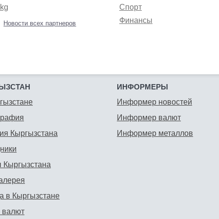
.kg
Спорт
Финансы
Новости всех партнеров
ЫЗСТАН
ИНФОРМЕРЫ
гызстане
Информер новостей
графия
Информер валют
ия Кыргызстана
Информер металлов
ники
 Кыргызстана
алерея
а в Кыргызстане
 валют