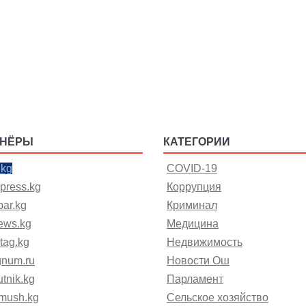
ТНЁРЫ
КАТЕГОРИИ
.kg
COVID-19
press.kg
Коррупция
ar.kg
Криминал
ews.kg
Медицина
tag.kg
Недвижимость
gnum.ru
Новости Ош
tnik.kg
Парламент
mush.kg
Сельское хозяйство