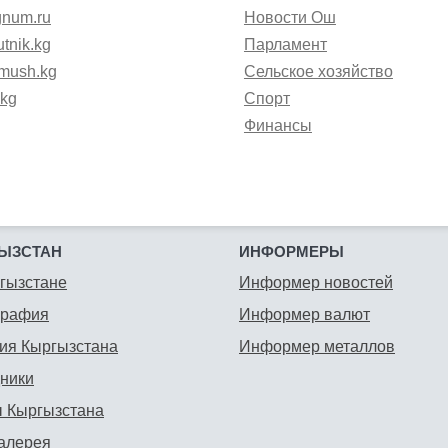
gnum.ru
Новости Ош
tnik.kg
Парламент
mush.kg
Сельское хозяйство
.kg
Спорт
Финансы
ЫЗСТАН
ИНФОРМЕРЫ
гызстане
Информер новостей
графия
Информер валют
ия Кыргызстана
Информер металлов
ники
 Кыргызстана
алерея