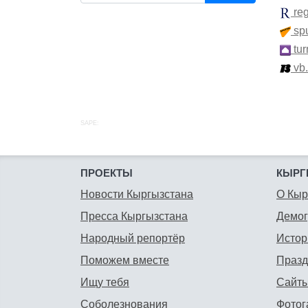
re
spu
tur
vb
SAPE:
ПРОЕКТЫ
КЫРГ
Новости Кыргызстана
О Кыр
Пресса Кыргызстана
Демо
Народный репортёр
Истор
Поможем вместе
Празд
Ищу тебя
Сайты
Соболезнования
Фотог