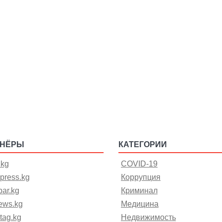
ТНЁРЫ
КАТЕГОРИИ
.kg
COVID-19
press.kg
Коррупция
ar.kg
Криминал
ews.kg
Медицина
tag.kg
Недвижимость