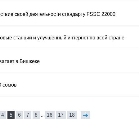
тствие своей деятельности стандарту FSSC 22000
овые станции и улучшенный интернет по всей стране
ватает в Бишкеке
0 сомов
4
5
6
7
8
...
16
17
18