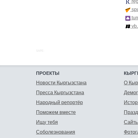
re
spu
tur
vb
SAPE:
ПРОЕКТЫ
КЫРГ
Новости Кыргызстана
О Кыр
Пресса Кыргызстана
Демо
Народный репортёр
Истор
Поможем вместе
Празд
Ищу тебя
Сайты
Соболезнования
Фотог