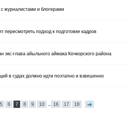
 с журналистами и блогерами
т пересмотреть подход к подготовке кадров
н экс-глава айыльного аймака Кочкорского района
ций в судах должно идти поэтапно и взвешенно
5
6
7
8
9
10
...
16
17
18