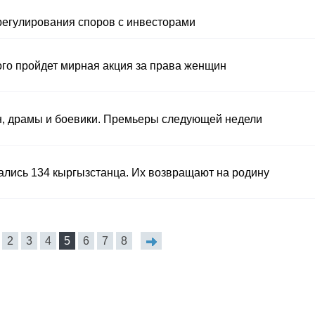
регулирования споров с инвесторами
ого пройдет мирная акция за права женщин
н, драмы и боевики. Премьеры следующей недели
ались 134 кыргызстанца. Их возвращают на родину
2
3
4
5
6
7
8