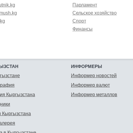
tnik.kg
Парламент
mush.kg
Сельское хозяйство
.kg
Спорт
Финансы
ЫЗСТАН
ИНФОРМЕРЫ
гызстане
Информер новостей
графия
Информер валют
ия Кыргызстана
Информер металлов
ники
 Кыргызстана
алерея
а в Кыргызстане