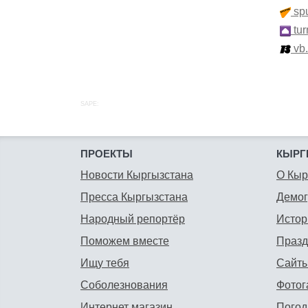
spu
tur
vb
SAPE:
ПРОЕКТЫ
КЫРГ
Новости Кыргызстана
О Кыр
Пресса Кыргызстана
Демо
Народный репортёр
Истор
Поможем вместе
Празд
Ищу тебя
Сайты
Соболезнования
Фотог
Интернет магазин
Погод