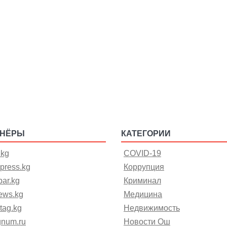
ТНЁРЫ
КАТЕГОРИИ
.kg
COVID-19
press.kg
Коррупция
ar.kg
Криминал
ews.kg
Медицина
tag.kg
Недвижимость
gnum.ru
Новости Ош