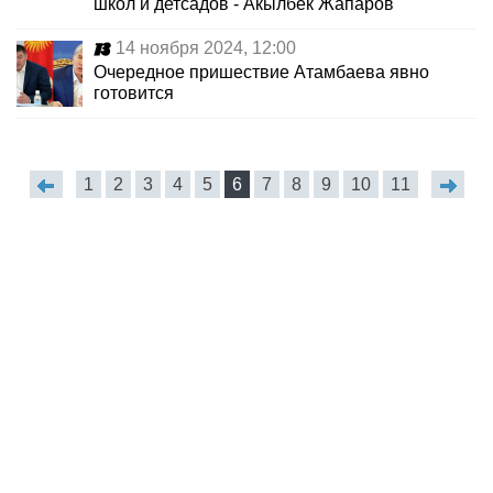
школ и детсадов - Акылбек Жапаров
14 ноября 2024, 12:00
Очередное пришествие Атамбаева явно
готовится
1
2
3
4
5
6
7
8
9
10
11