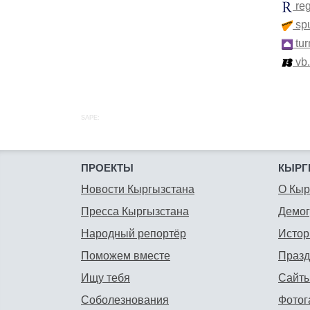
re
spu
tur
vb
SAPE:
ПРОЕКТЫ
КЫРГ
Новости Кыргызстана
О Кыр
Пресса Кыргызстана
Демо
Народный репортёр
Истор
Поможем вместе
Празд
Ищу тебя
Сайты
Соболезнования
Фотог