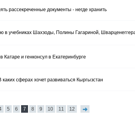
ять рассекреченные документы - негде хранить
ю в учебниках Шахзоды, Полины Гагариной, Шварценеггер
 Катаре и генконсул в Екатеринбурге
каких сферах хочет развиваться Кыргызстан
4
5
6
7
8
9
10
11
12