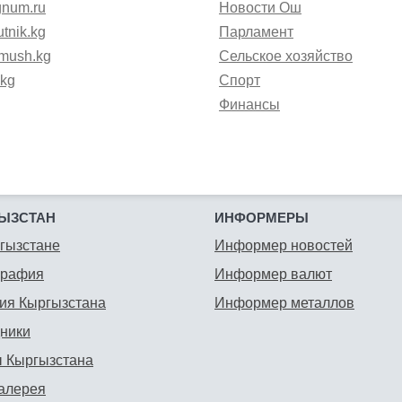
gnum.ru
Новости Ош
tnik.kg
Парламент
mush.kg
Сельское хозяйство
.kg
Спорт
Финансы
ЫЗСТАН
ИНФОРМЕРЫ
гызстане
Информер новостей
графия
Информер валют
ия Кыргызстана
Информер металлов
ники
 Кыргызстана
алерея