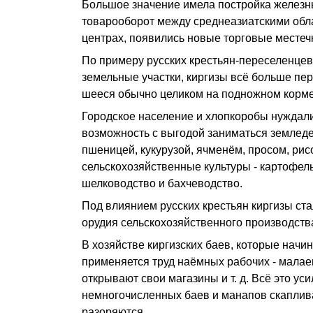
Большое значение имела постройка железны
товарооборот между среднеазиатскими обл
центрах, появились новые торговые местечк
По примеру русских крестьян-переселенцев
земельные участки, киргизы всё больше пер
шееся обычно целиком на подножном корме,
Городское население и хлопкоробы нуждалис
возможность с выгодой заниматься земледе
пшеницей, кукурузой, ячменём, просом, ри
сельскохозяйственные культуры - картофель
шелководство и бахчеводство.
Под влиянием русских крестьян киргизы с
орудия сельскохозяйственного производства
В хозяйстве киргизских баев, которые начи
применяется труд наёмных рабочих - малае
открывают свои магазины и т. д. Всё это у
немногочисленных баев и манапов скаплива
разоряются.