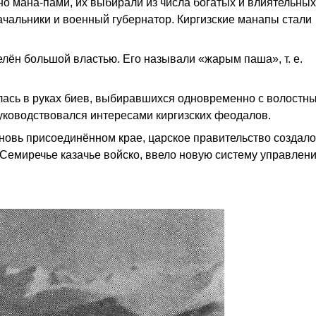
о мана-пами, их выбирали из числа богатых и влиятельных
чальники и военный губернатор. Киргизские манапы стали
елён большой властью. Его называли «жарым паша», т. е.
алась в руках биев, выбиравшихся одновременно с волостн
уководствовался интересами киргизских феодалов.
вновь присоединённом крае, царское правительство создало
емиречье казачье войско, ввело новую систему управления