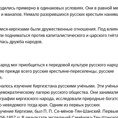
ходились примерно в одинаковых условиях. Они в равной м
ев и манапов. Немало разорившихся русских крестьян наним
мися-киргизами были дружественные отношения. Под влия
ли подниматься против капиталистического и царского гнёта
лась дружба народов.
арод мог приобщиться к передовой культуре русского народ
ию прежде всего русские крестьяне-переселенцы, русские
я.
чалось изучение Киргизстана русскими учёными. Эти учёны
емократическому лагерю русского общества. Они занимали
ографии киргизского народа, исследовали природные богатс
 неведомого тогда края. Одним из первых русских
учение Киргизии, был П. П. Се-мёнов-Тян-Шанский. Первые
856-1857 гг. В результате экспедиций Семёнова-Тян-Шанско