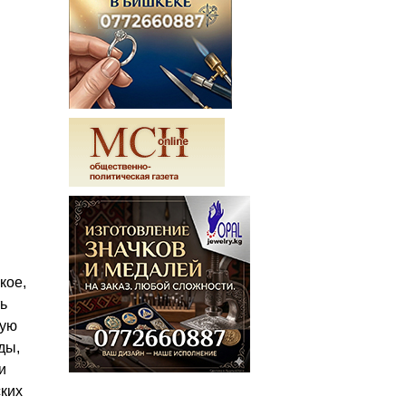
кое,
ь
кую
ды,
и
ских