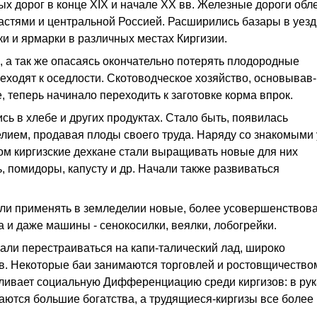
х дорог в конце XIX и начале XX вв. Железные дороги обл
астями и центральной Россией. Расширились базары в уез
и и ярмарки в различных местах Киргизии.
, а так же опасаясь окончательно потерять плодородные
еходят к оседлости. Скотоводческое хозяйство, основывав-
 теперь начинало переходить к заготовке корма впрок.
ь в хлебе и других продуктах. Стало быть, появилась
лием, продавая плоды своего труда. Наряду со знакомыми
сом киргизские дехкане стали выращивать новые для них
, помидоры, капусту и др. Начали также развиваться
тали применять в земледелии новые, более усовершенствов
 и даже машины - сенокосилки, веялки, лобогрейки.
нали перестраиваться на капи-талический лад, широко
в. Некоторые баи занимаются торговлей и ростовщичество
силивает социальную Дифференциацию среди киргизов: в рук
ются большие богатства, а трудящиеся-киргизы все более