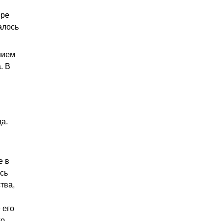
ере
алось
нием
. В
а.
е в
сь
тва,
 его
го