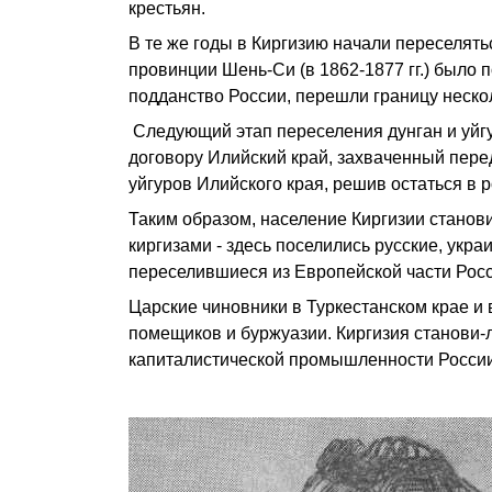
крестьян.
В те же годы в Киргизию начали переселять
провинции Шень-Си (в 1862-1877 гг.) было 
подданство России, перешли границу неско
Следующий этап переселения дунган и уйгуро
договору Илийский край, захваченный перед
уйгуров Илийского края, решив остаться в 
Таким образом, население Киргизии станов
киргизами - здесь поселились русские, украи
переселившиеся из Европейской части Росс
Царские чиновники в Туркестанском крае и
помещиков и буржуазии. Киргизия станови-
капиталистической промышленности России