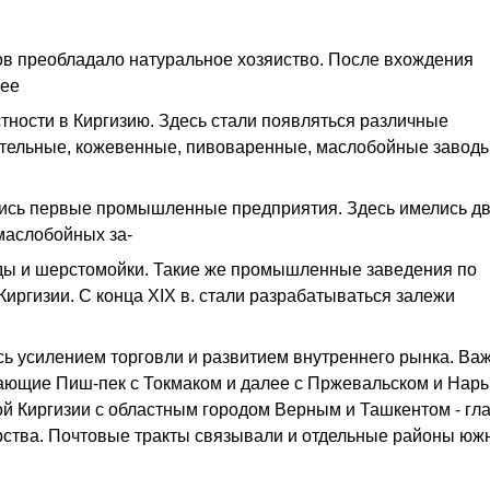
ов преобладало натуральное хозяиство. После вхождения
нее
астности в Киргизию. Здесь стали появляться различные
тельные, кожевенные, пивоваренные, маслобойные заводы
вились первые промышленные предприятия. Здесь имелись д
маслобойных за-
ды и шерстомойки. Такие же промышленные заведения по
иргизии. С конца XIX в. стали разрабатываться залежи
ь усилением торговли и развитием внутреннего рынка. Ва
вающие Пиш-пек с Токмаком и далее с Пржевальском и Нар
й Киргизии с областным городом Верным и Ташкентом - г
рства. Почтовые тракты связывали и отдельные районы юж