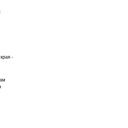
в
края -
сам
я