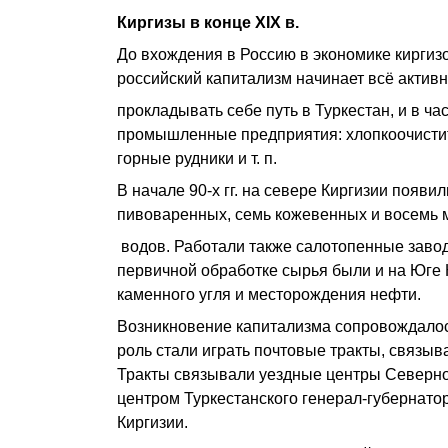
Киргизы в конце
XIX
в.
До вхождения в Россию в экономике киргиз
российский капитализм начинает всё актив
прокладывать себе путь в Туркестан, и в ч
промышленные предприятия: хлопкоочисти
горные рудники и т. п.
В начале 90-х гг. на севере Киргизии поя
пивоваренных, семь кожевенных и восемь 
водов. Работали также салотопенные заво
первичной обработке сырья были и на Юге К
каменного угля и месторождения нефти.
Возникновение капитализма сопровождалос
роль стали играть почтовые тракты, связы
Тракты связывали уездные центры Северно
центром Туркестанского генерал-губернато
Киргизии.