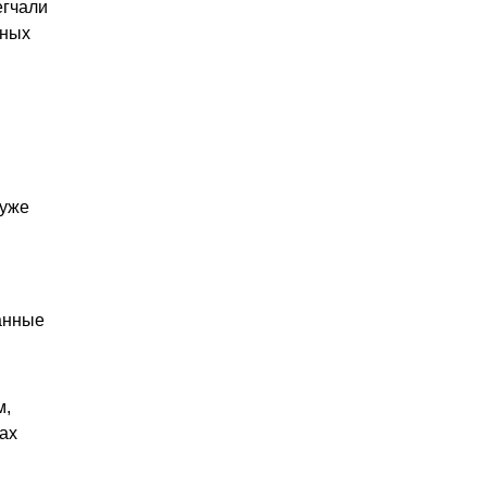
егчали
дных
 уже
анные
м,
ах