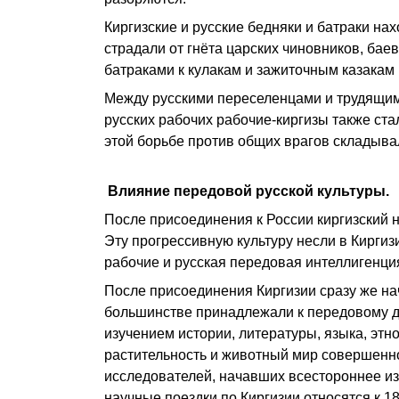
Киргизские и русские бедняки и батраки на
страдали от гнёта царских чиновников, ба
батраками к кулакам и зажиточным казакам
Между русскими переселенцами и трудящи
русских рабочих рабочие-киргизы также ста
этой борьбе против общих врагов складыва
Влияние передовой русской культуры.
После присоединения к России киргизский н
Эту прогрессивную культуру несли в Киргиз
рабочие и русская передовая интеллигенци
После присоединения Киргизии сразу же на
большинстве принадлежали к передовому д
изучением истории, литературы, языка, этн
растительность и животный мир совершенно
исследователей, начавших всестороннее из
научные поездки по Киргизии относятся к 1