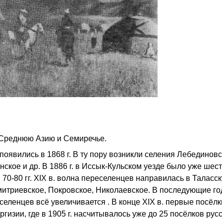
 Среднюю Азию и Семиречье.
оявились в 1868 г. В ту пору возникли селения Лебединовс
кое и др. В 1886 г. в Иссык-Кульском уезде было уже шест
В 70-80 гг. XIX в. волна переселенцев направилась в Таласс
Дмитриевское, Покровское, Николаевское. В последующие го
еселенцев всё увеличивается . В конце XIX в. первые посёлк
гизии, где в 1905 г. насчитывалось уже до 25 посёлков рус