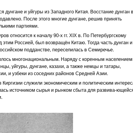
ся дунгане и уйгуры из Западного Китая. Восстание дунган 
подавлено. После этого многие дунгане, решив принять
лькими партиями.
в относится к началу 90-х гг. XIX в. По Петербургскому
 этим Россией, был возвращён Китаю. Тогда часть дунган и
российском подданстве, переселилась в Семиречье.
илось многонациональным. Наряду с коренным населением 
нцы, уйгуры, дунгане, казахи, а также немцы и татары,
ии, и узбеки из соседних районов Средней Азии.
 в Киргизии служили экономическим и политическим интере
лась источником сырья и рынком сбыта для развива-ющейс
.