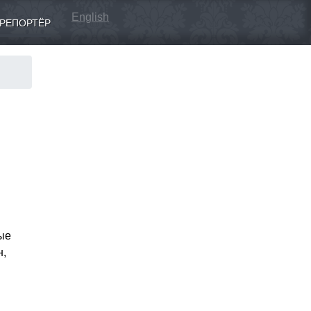
English
РЕПОРТЁР
ые
н,