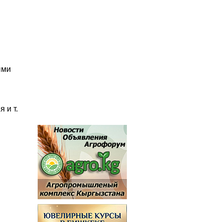
ыми
 и т.