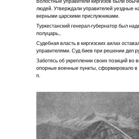
Волостные управители киргизов были обычн
людей. Утверждали управителей уездные на
верными царскими прислужниками.
Туркестанский генерал-губернатор был над
полуцарь.,
Судебная власть в киргизских аилах остав
управителями. Суд биев при решении дел р
Заботясь об укреплении своих позиций во 
опорные военные пункты, сформировало в С
п.